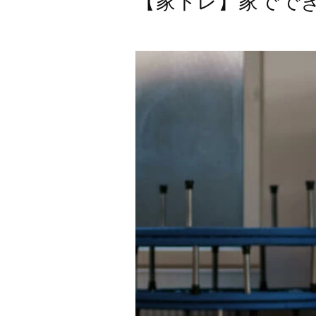
【家トレ】家でで