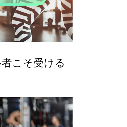
心者こそ受ける
！