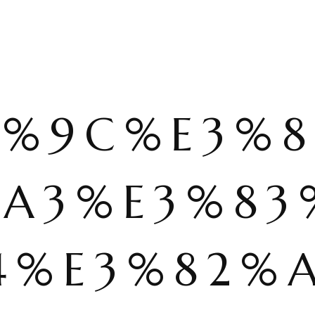
3%9C%E3%8
%A3%E3%83
4%E3%82%