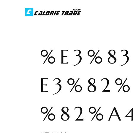
%E3%8
E3%82
%82%A