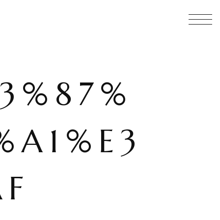
3%87%
%A1%E3
AF