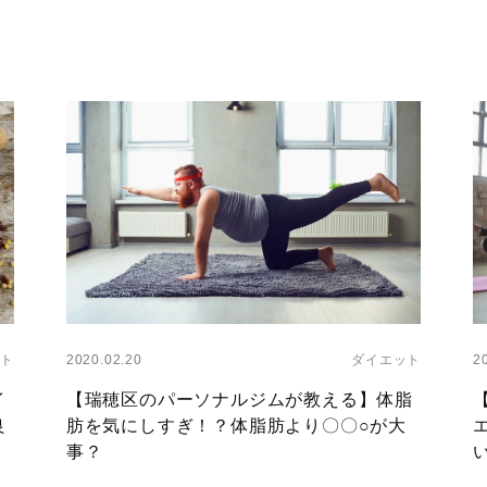
Layer
L
ト
2020.02.20
ダイエット
2
イ
【瑞穂区のパーソナルジムが教える】体脂
良
肪を気にしすぎ！？体脂肪より〇〇○が大
事？