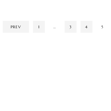
PREV
1
…
3
4
5