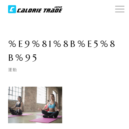
%E9%81%8B%E5%8
B%95
運動
Layer