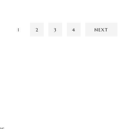
1
2
3
4
NEXT