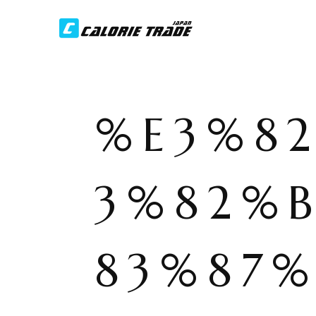
%E3%8
3%82%
83%87