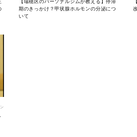
正
【瑞穂区のパーソナルジムが教える】停滞
の
期のきっかけ？甲状腺ホルモンの分泌につ
いて
ン
イ