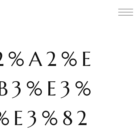
2%A2%E
B3%E3%
%E3%82