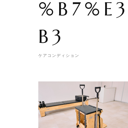
%B7%E
B3
ケアコンディション