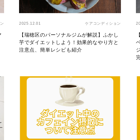
Layer
L
ン
2025.12.01
ケアコンディション
2
マ
【瑞穂区のパーソナルジムが解説】ふかし
？
芋でダイエットしよう！効果的なやり方と
注意点、簡単レシピも紹介
Layer
L