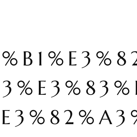
2%B1%E3%8
B3%E3%83%
%E3%82%A3